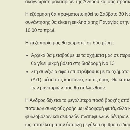
αναγνώριση μανιταριών της Άνδρου και σας προσκ
Η εξόρμηση θα πραγματοποιηθεί το Σάββατο 30 Νο
συνάντησης θα είναι η εκκλησία της Παναγίας στην
10.00 το πρωί.
Η πεζοπορία μας θα χωριστεί σε δύο μέρη :
Αρχικά θα μεταβούμε με τα οχήματα μας σε περι
θα γίνει μικρή βόλτα στη διαδρομή Nο 13
Στη συνέχεια αφού επιστρέψουμε με τα οχήματα
(Ar1), μέσα στις καστανιές και τις δρυς. Θα κατα
των μανιταριών που θα συλλεχθούν.
Η Άνδρος δέχεται το μεγαλύτερο ποσό βροχής από 
ποταμών συνεχούς ροής με υδροχαρή φυτά, αλλά κα
φυλλοβόλων και αειθαλών πλατύφυλλων δέντρων. 
ως αποτέλεσμα την ύπαρξη μεγάλου αριθμού ειδών μ