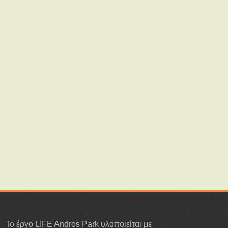
Το έργο LIFE Andros Park υλοποιείται με