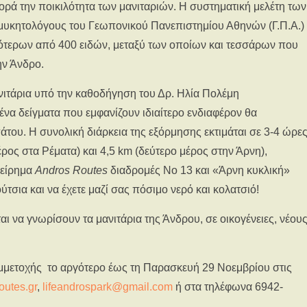
φορά την ποικιλότητα των μανιταριών. Η συστηματική μελέτη των
 μυκητολόγους του Γεωπονικού Πανεπιστημίου Αθηνών (Γ.Π.Α.)
ότερων από 400 ειδών, μεταξύ των οποίων και τεσσάρων που
ν Άνδρο.
νιτάρια υπό την καθοδήγηση του Δρ. Ηλία Πολέμη
ένα δείγματα που εμφανίζουν ιδιαίτερο ενδιαφέρον θα
του. Η συνολική διάρκεια της εξόρμησης εκτιμάται σε 3-4 ώρε
ος στα Ρέματα) και 4,5 km (δεύτερο μέρος στην Άρνη),
χείρημα
Andros
Routes
διαδρομές Νο 13 και «Άρνη κυκλική»
τσια και να έχετε μαζί σας πόσιμο νερό και κολατσιό!
ι να γνωρίσουν τα μανιτάρια της Άνδρου, σε οικογένειες, νέους
υμμετοχής το αργότερο έως τη Παρασκευή 29 Νοεμβρίου στις
outes.gr
,
lifeandrospark@gmail.com
ή στα τηλέφωνα 6942-