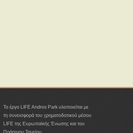
Το έργο LIFE Andros Park υλοποιείται με
τη συνεισφορά του χρηματοδοτικού μέσου
LIFE της Ευρωπαϊκής Ένωσης και του
Πράσινου Ταμείου