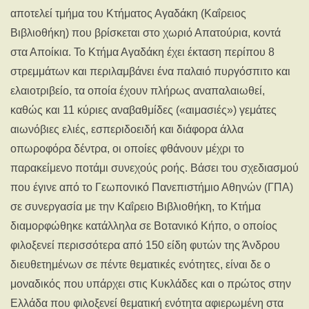
αποτελεί τμήμα του Κτήματος Αγαδάκη (Καΐρειος
Βιβλιοθήκη) που βρίσκεται στο χωριό Απατούρια, κοντά
στα Αποίκια. Το Κτήμα Αγαδάκη έχει έκταση περίπου 8
στρεμμάτων και περιλαμβάνει ένα παλαιό πυργόσπιτο και
ελαιοτριβείο, τα οποία έχουν πλήρως αναπαλαιωθεί,
καθώς και 11 κύριες αναβαθμίδες («αιμασιές») γεμάτες
αιωνόβιες ελιές, εσπεριδοειδή και διάφορα άλλα
οπωροφόρα δέντρα, οι οποίες φθάνουν μέχρι το
παρακείμενο ποτάμι συνεχούς ροής. Βάσει του σχεδιασμού
που έγινε από το Γεωπονικό Πανεπιστήμιο Αθηνών (ΓΠΑ)
σε συνεργασία με την Καΐρειο Βιβλιοθήκη, το Κτήμα
διαμορφώθηκε κατάλληλα σε Βοτανικό Κήπο, ο οποίος
φιλοξενεί περισσότερα από 150 είδη φυτών της Άνδρου
διευθετημένων σε πέντε θεματικές ενότητες, είναι δε ο
μοναδικός που υπάρχει στις Κυκλάδες και ο πρώτος στην
Ελλάδα που φιλοξενεί θεματική ενότητα αφιερωμένη στα