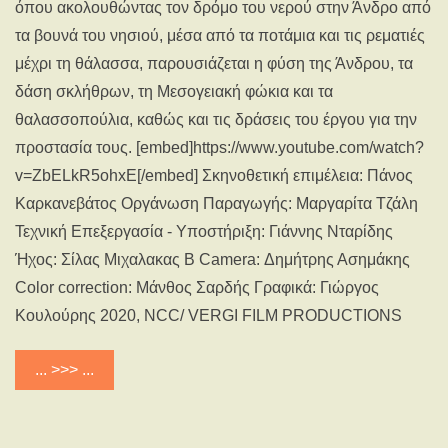
όπου ακολουθώντας τον δρόμο του νερού στην Άνδρο από
τα βουνά του νησιού, μέσα από τα ποτάμια και τις ρεματιές
μέχρι τη θάλασσα, παρουσιάζεται η φύση της Άνδρου, τα
δάση σκλήθρων, τη Μεσογειακή φώκια και τα
θαλασσοπούλια, καθώς και τις δράσεις του έργου για την
προστασία τους. [embed]https://www.youtube.com/watch?
v=ZbELkR5ohxE[/embed] Σκηνοθετική επιμέλεια: Πάνος
Καρκανεβάτος Οργάνωση Παραγωγής: Μαργαρίτα Τζάλη
Τεχνική Επεξεργασία - Υποστήριξη: Γιάννης Νταρίδης
Ήχος: Σίλας Μιχαλακας Β Camera: Δημήτρης Ασημάκης
Color correction: Μάνθος Σαρδής Γραφικά: Γιώργος
Κουλούρης 2020, NCC/ VERGI FILM PRODUCTIONS
... >>> ...