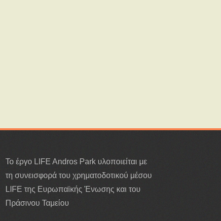
Το έργο LIFE Andros Park υλοποιείται με
τη συνεισφορά του χρηματοδοτικού μέσου
LIFE της Ευρωπαϊκής Ένωσης και του
Πράσινου Ταμείου